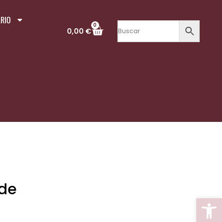
RIO
0
0,00
€
 de
Abrir